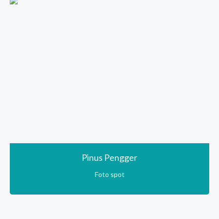
Pinus Pengger
Foto spot