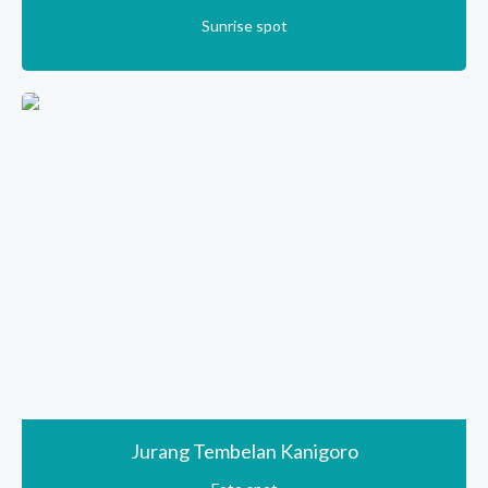
Sunrise spot
Jurang Tembelan Kanigoro