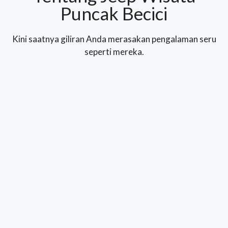
Puncak Becici
Kini saatnya giliran Anda merasakan pengalaman seru
seperti mereka.