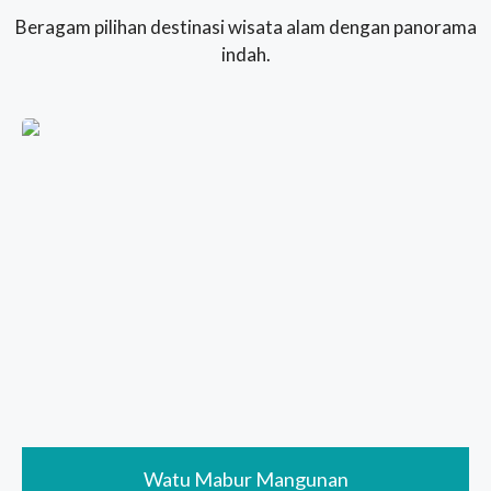
Beragam pilihan destinasi wisata alam dengan panorama
indah.
Watu Mabur Mangunan