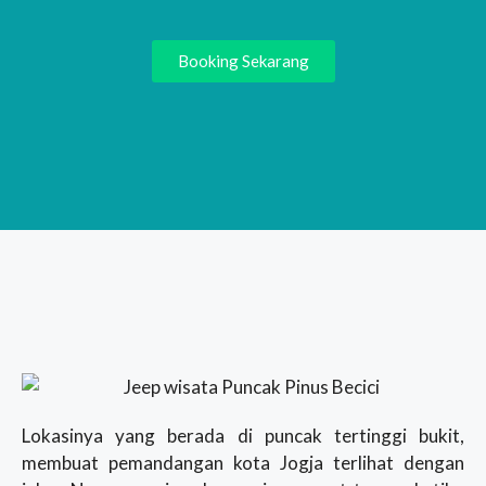
Booking Sekarang
Lokasinya yang berada di puncak tertinggi bukit,
membuat pemandangan kota Jogja terlihat dengan