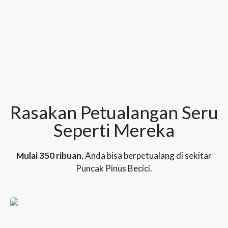
Rasakan Petualangan Seru
Seperti Mereka
Mulai 350 ribuan
, Anda bisa berpetualang di sekitar
Puncak Pinus Becici.