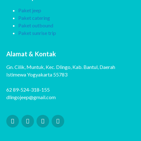
Paket jeep
Paket catering
Paket outbound
Paket sunrise trip
Alamat & Kontak
Gn. Cilik, Muntuk, Kec. Dlingo, Kab. Bantul, Daerah
Istimewa Yogyakarta 55783
62 89-524-318-155
dlingojeep@gmail.com